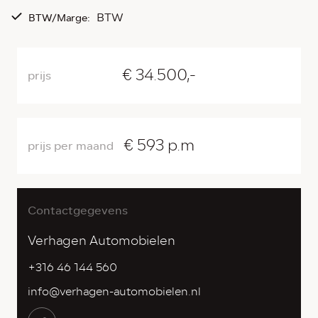
BTW
BTW/Marge:
€ 34.500,-
prijs
€ 593 p.m
prijs per maand
Contactgegevens
Verhagen Automobielen
+316 46 144 560
info@verhagen-automobielen.nl